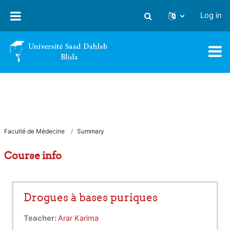
Skip to main content
Log in
Toggle search input
Faculté de Médecine
Summary
Course info
Drogues à bases puriques
Teacher:
Arar Karima