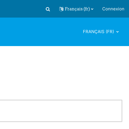
Français ‎(fr)‎
Connexion
Activer/désactiver la saisie de recherch
FRANÇAIS ‎(FR)‎