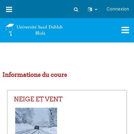
Passer au contenu principal
Connexion
Activer/désactiver la saisie
Informations du cours
NEIGE ET VENT