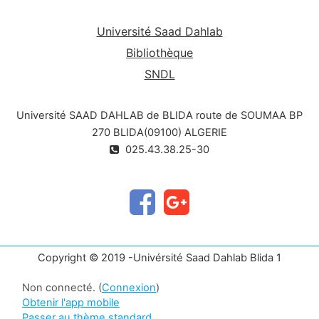
( Neige , sable et vent ) tout en respectant
public cible
:
les
exigences énoncées par le DTR ».
Université Saad Dahlab
Ce cours est destiné aux étudiants de la 1 ère
Bibliothèque
année master structure métalliques et mixtes.
SNDL
Université SAAD DAHLAB de BLIDA route de SOUMAA BP
270 BLIDA(09100) ALGERIE
025.43.38.25-30
Copyright © 2019 -Univérsité Saad Dahlab Blida 1
Non connecté. (
Connexion
)
Obtenir l'app mobile
Passer au thème standard