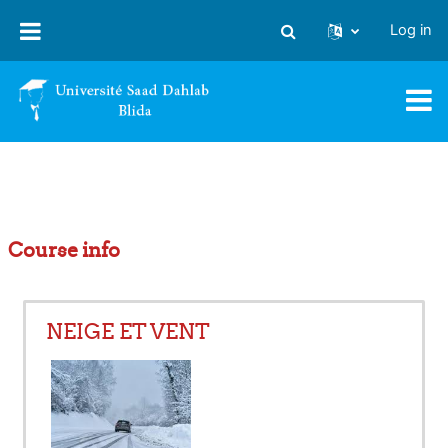
Skip to main content
Log in
Toggle search input
Course info
NEIGE ET VENT