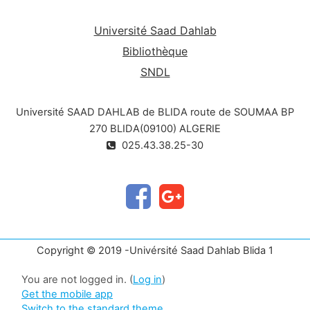
( Neige , sable et vent ) tout en respectant
public cible
:
les
exigences énoncées par le DTR ».
Université Saad Dahlab
Ce cours est destiné aux étudiants de la 1 ère
Bibliothèque
année master structure métalliques et mixtes.
SNDL
Université SAAD DAHLAB de BLIDA route de SOUMAA BP
270 BLIDA(09100) ALGERIE
025.43.38.25-30
Copyright © 2019 -Univérsité Saad Dahlab Blida 1
You are not logged in. (
Log in
)
Get the mobile app
Switch to the standard theme