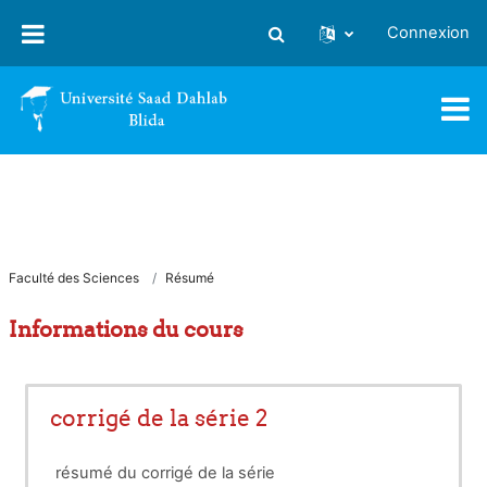
Passer au contenu principal
Connexion
Activer/désactiver la saisie
Faculté des Sciences
Résumé
Informations du cours
corrigé de la série 2
résumé du corrigé de la série