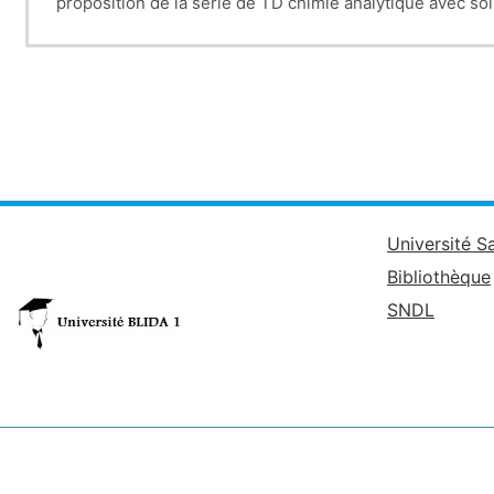
proposition de la série de TD chimie analytique avec so
Université S
Bibliothèque
SNDL