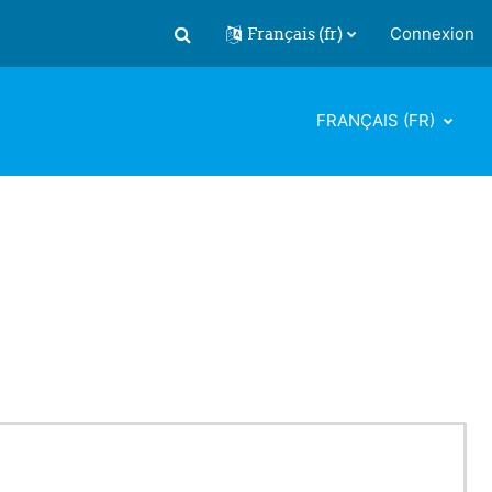
Français ‎(fr)‎
Connexion
Activer/désactiver la saisie de recherch
FRANÇAIS ‎(FR)‎