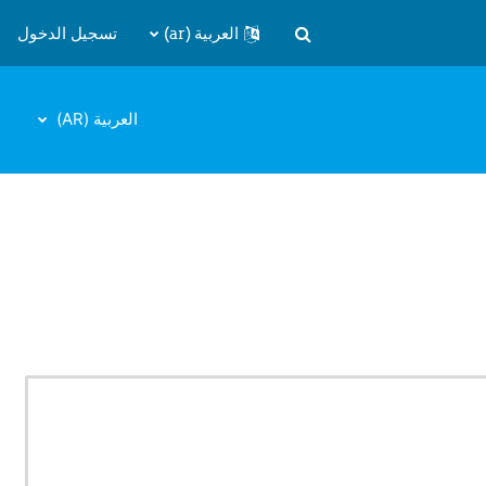
العربية ‎(ar)‎
تسجيل الدخول
تبديل إدخال البحث
العربية ‎(AR)‎