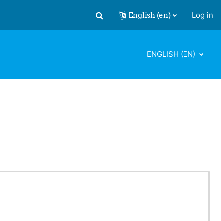
English ‎(en)‎
Log in
Toggle search input
ENGLISH ‎(EN)‎