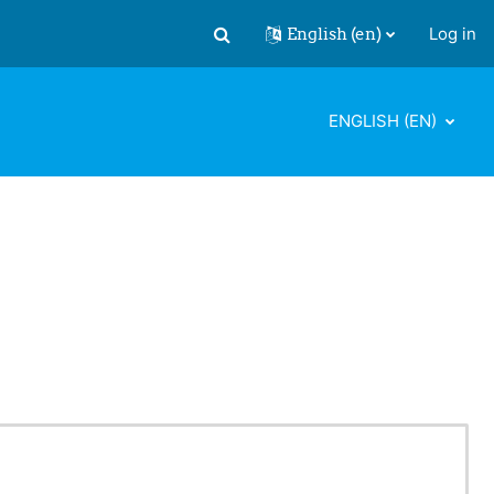
English ‎(en)‎
Log in
Toggle search input
ENGLISH ‎(EN)‎