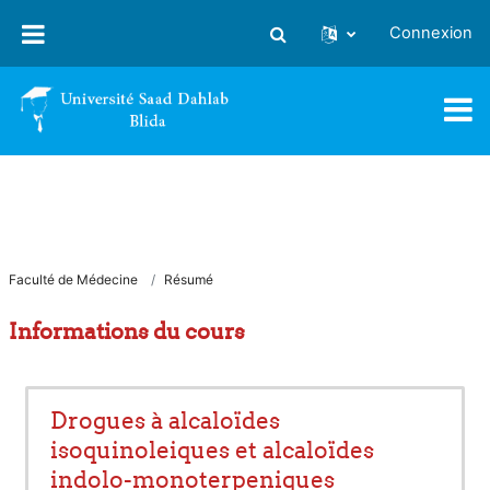
Passer au contenu principal
Connexion
Activer/désactiver la saisie
Faculté de Médecine
Résumé
Informations du cours
Drogues à alcaloïdes
isoquinoleiques et alcaloïdes
indolo-monoterpeniques