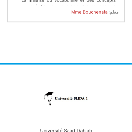
La maitrise du vocabulaire et des concepts
spécifiques au domaine des sciences et
معلم:
Mme Bouchenafa
technologie sous forme de définitions et de
concepts de base que l’étudiant doit
absolument connaitre;
La connaissance des différents métiers dans
le domaine des sciences et technologie ;
Offrir à l’étudiant la capacité de choisir le
métier qui lui convient et la spécialité qui
correspond à ce métier en toute conviction .
Université Saad Dahlab