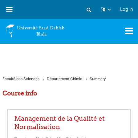
Skip to main content
Log in
Toggle search input
Faculté des Sciences
Département Chimie
Summary
Course info
Management de la Qualité et
Normalisation