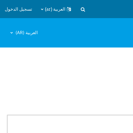
العربية ‎(ar)‎
تسجيل الدخول
تبديل إدخال البحث
العربية ‎(AR)‎