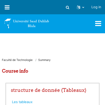
Skip to main content
Log in
Toggle search input
Faculté de Technologie
Summary
Course info
structure de donnée (Tableaux)
Les tableaux