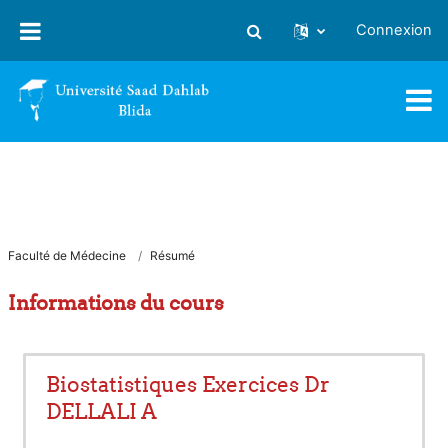
Passer au contenu principal
Connexion
Activer/désactiver la saisie
Faculté de Médecine
Résumé
Informations du cours
Biostatistiques Exercices Dr
DELLALI A