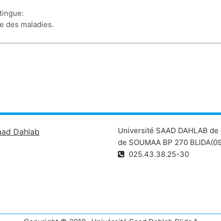
tingue:
ce des maladies.
nce des décès .VOIR ¨PLUS
Université SAAD DAHLAB de 
aad Dahlab
de SOUMAA BP 270 BLIDA(09
025.43.38.25-30