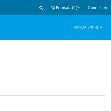
Français ‎(fr)‎
Connexion
Activer/désactiver la saisie de recherch
FRANÇAIS ‎(FR)‎