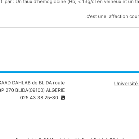
t par :
Un taux d'hémoglobine (Hb) < 13g/dl en veineux et un ta
 SAAD DAHLAB de BLIDA route
Universit
P 270 BLIDA(09100) ALGERIE
025.43.38.25-30