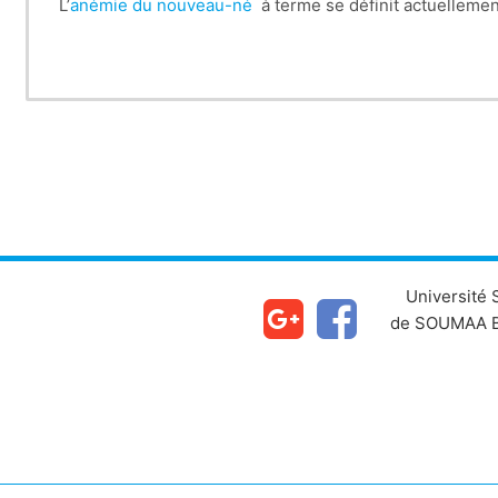
L’
anémie du nouveau-né
à terme se définit actuellemen
Université
de SOUMAA B