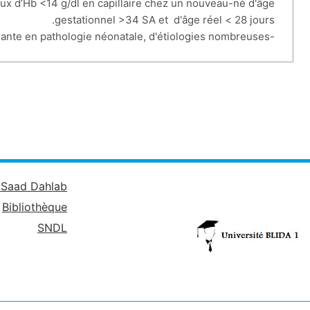
ux d’Hb <14 g/dl en capillaire chez un nouveau-né d'âge
gestationnel >34 SA et d'âge réel < 28 jours.
tiologies nombreuses.
-c'est une affection courante en pathologie néonatale, d'é
-son pronostic vital peut être mis en jeu. Le diagnostic doit être sûr et rapide.
-peut être prévenue : surtout les anémies secondaire à la maladie hémorragique du nouveau-né et à l’iso-immunisation Rh D.
é Saad Dahlab
Bibliothèque
SNDL