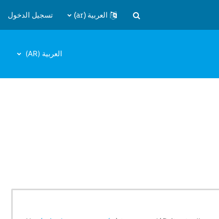
العربية ‎(ar)‎
تسجيل الدخول
تبديل إدخال البحث
العربية ‎(AR)‎