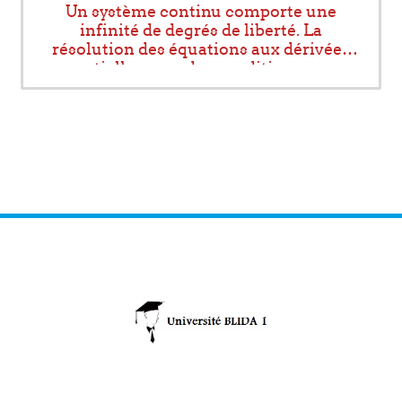
Un système continu comporte une
infinité de degrés de liberté. La
résolution des équations aux dérivées
partielles avec des conditions aux
limites n’est pas donc chose facile.
L’idée de la théorie des éléments finis
est donc de réduire le système à un
nombre fini de degrés de liberté, c'est-
à-dire d’effectuer le calcul en un
nombre fini de points appelés nœuds
du système, on obtient ainsi une
solution approchée à partir de la
résolution des équations algébriques.
Cette solution sera d’autant moins
approchée que ce nombre de degrés est
faible.