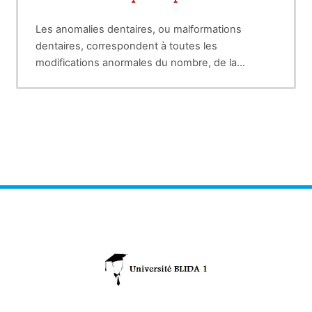
Les anomalies dentaires, ou malformations
dentaires, correspondent à toutes les
modifications anormales du nombre, de la
structure, de la forme et de la couleur des dents
autres que celles provoquées par les pathologies
dentaires courantes (carie, trauma, usure). Elles
sont la conséquence d'accidents ou de
pathologies affectant l'organe dentaire en
formation, lors du développement du système
dentaire.