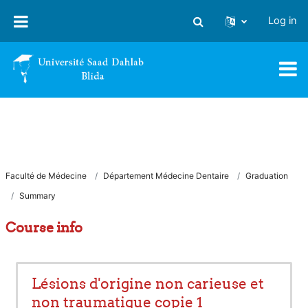
Skip to main content
Log in
Toggle search input
Faculté de Médecine
Département Médecine Dentaire
Graduation
Summary
Course info
Lésions d'origine non carieuse et
non traumatique copie 1