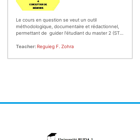
Le cours en question se veut un outil
méthodologique, documentaire et rédactionnel,
permettant de guider l'étudiant du master 2 (ST,
ESE, AII & ME) dans ses premiers pas de la
recherche scientifique, selon des codes
Teacher:
Reguieg F. Zohra
décryptés par les stratégies de la méthodologie
de la recherche et les techniques linguistes de la
rédaction d'un mémoire.