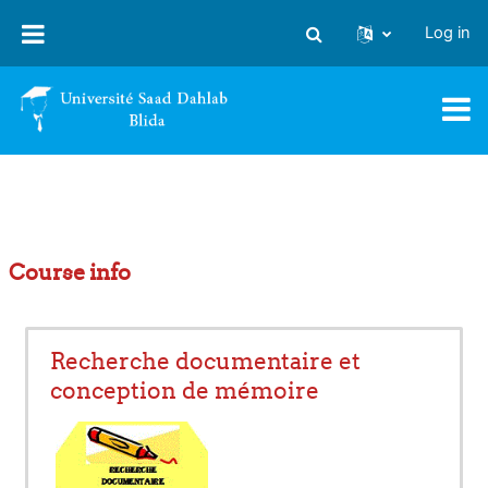
Skip to main content
Log in
Toggle search input
Course info
Recherche documentaire et
conception de mémoire