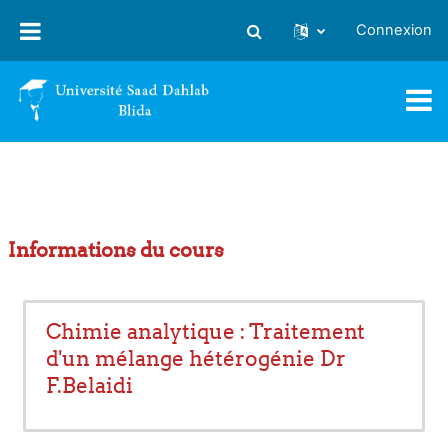
Passer au contenu principal
Connexion
Activer/désactiver la saisie
Informations du cours
Chimie analytique : Traitement
d'un mélange hétérogénie Dr
F.Belaidi