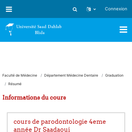
Passer au contenu principal
Connexion
Activer/désactiver la saisie
Faculté de Médecine
Département Médecine Dentaire
Graduation
Résumé
Informations du cours
cours de parodontologie 4eme
année Dr Saadaoui