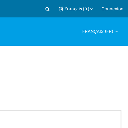
Français ‎(fr)‎
Connexion
Activer/désactiver la saisie de recherch
FRANÇAIS ‎(FR)‎