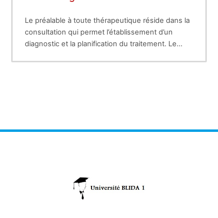
Le préalable à toute thérapeutique réside dans la
consultation qui permet l’établissement d’un
diagnostic et la planification du traitement. Le
moyen pour y parvenir est l’observation clinique
Cette observation permet de recenser les
qui permet de consigner les symptômes (signes
problèmes du patient : carieux, parodontaux,
subjectifs) et les signes cliniques (signes
fonctionnels, esthétiques, de déterminer les
objectifs).
examens complémentaires nécessaires tels que
les examens radiographiques.