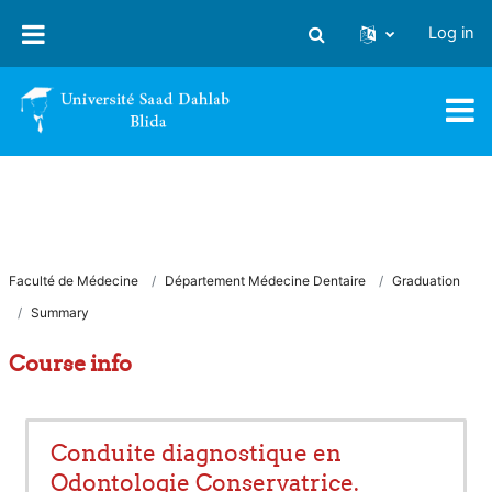
Skip to main content
Log in
Toggle search input
Faculté de Médecine
Département Médecine Dentaire
Graduation
Summary
Course info
Conduite diagnostique en
Odontologie Conservatrice.