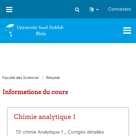
Passer au contenu principal
Connexion
Activer/désactiver la saisie
Faculté des Sciences
Résumé
Informations du cours
Chimie analytique 1
TD chimie Analytique 1 _ Corrigés détaillés