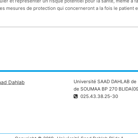
r et représenter un risque potentiel pour la santé, même à faib
s mesures de protection qui concerneront a la fois le patient e
Université SAAD DAHLAB de 
aad Dahlab
de SOUMAA BP 270 BLIDA(09
025.43.38.25-30