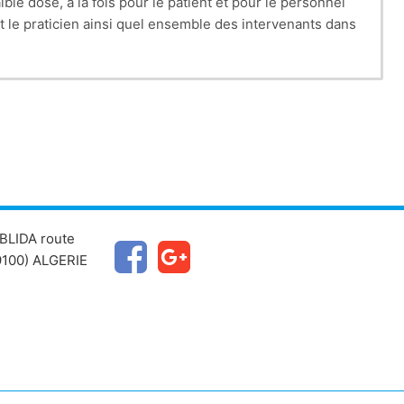
le dose, à la fois pour le patient et pour le personnel
t le praticien ainsi quel ensemble des intervenants dans
BLIDA route
100) ALGERIE