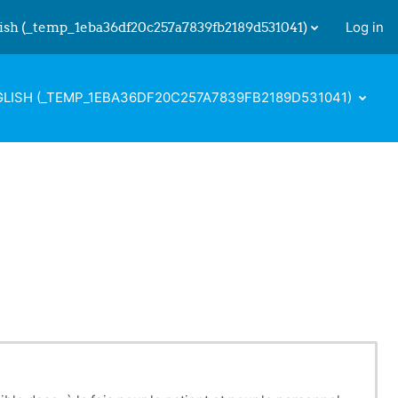
ish ‎(_temp_1eba36df20c257a7839fb2189d531041)‎
Log in
 input
LISH ‎(_TEMP_1EBA36DF20C257A7839FB2189D531041)‎