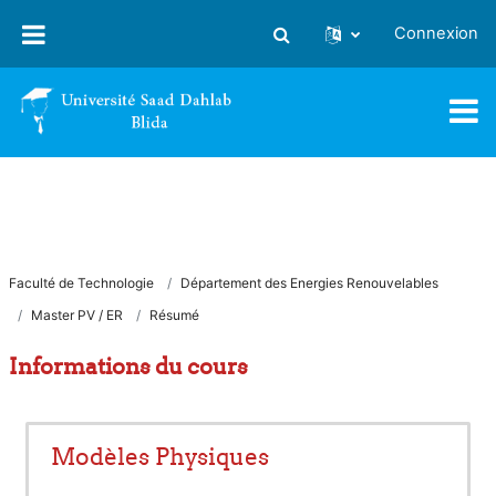
Passer au contenu principal
Connexion
Activer/désactiver la saisie
Faculté de Technologie
Département des Energies Renouvelables
Master PV / ER
Résumé
Informations du cours
Modèles Physiques