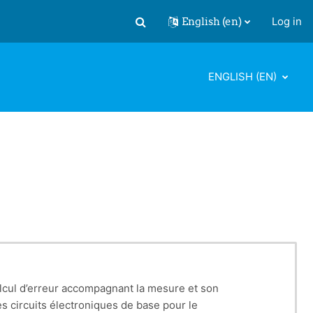
English ‎(en)‎
Log in
Toggle search input
ENGLISH ‎(EN)‎
calcul d’erreur accompagnant la mesure et son
s circuits électroniques de base pour le