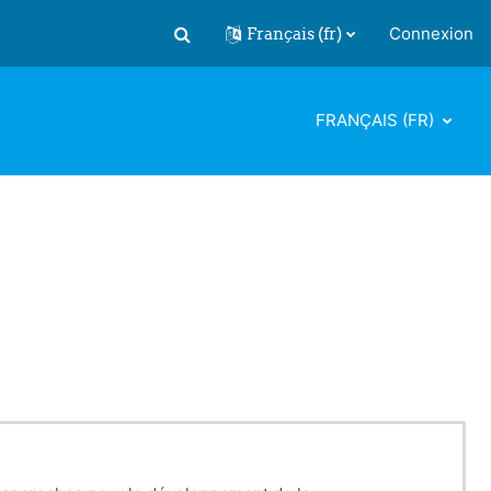
Français ‎(fr)‎
Connexion
Activer/désactiver la saisie de recherch
FRANÇAIS ‎(FR)‎