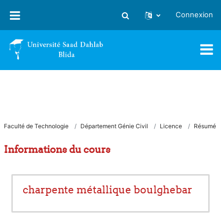
Passer au contenu principal
Connexion
Activer/désactiver la saisie
Faculté de Technologie
Département Génie Civil
Licence
Résumé
Informations du cours
charpente métallique boulghebar