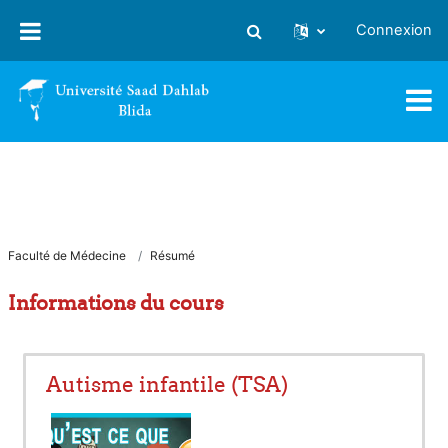
Passer au contenu principal
Connexion
Activer/désactiver la saisie
Faculté de Médecine
Résumé
Informations du cours
Autisme infantile (TSA)