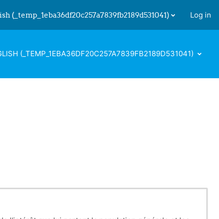
ish ‎(_temp_1eba36df20c257a7839fb2189d531041)‎
Log in
 input
LISH ‎(_TEMP_1EBA36DF20C257A7839FB2189D531041)‎