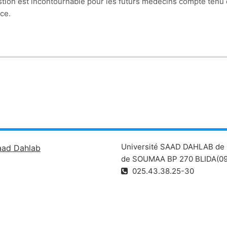
ion est incontournable pour les futurs médecins compte tenu de 
ce.
Université SAAD DAHLAB de 
aad Dahlab
de SOUMAA BP 270 BLIDA(09
025.43.38.25-30