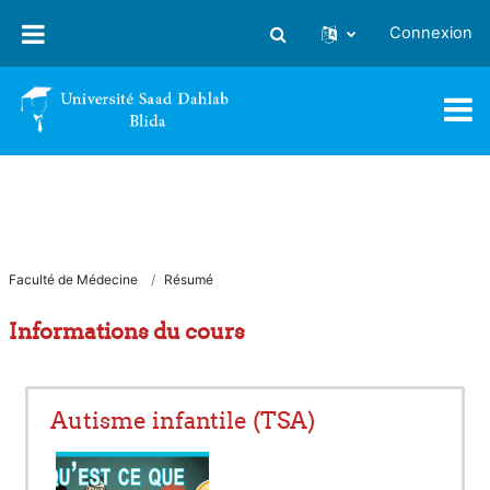
Passer au contenu principal
Connexion
Activer/désactiver la saisie
Faculté de Médecine
Résumé
Informations du cours
Autisme infantile (TSA)