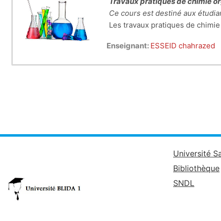
Travaux pratiques de chimie o
Ce cours est destiné aux étudi
Les travaux pratiques de chimie
de purification (distillation, cr
Enseignant:
ESSEID chahrazed
molécules organiques par des réa
substitution….).
A travers les m
vont
pouvoir mettre en pratique
Université S
Bibliothèque
SNDL