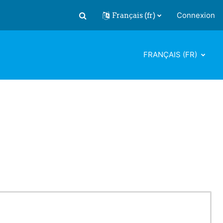
Français ‎(fr)‎
Connexion
Activer/désactiver la saisie de recherch
FRANÇAIS ‎(FR)‎