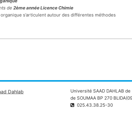
rganique
ants de
2ème année Licence Chimie
 organique s’articulent autour des différentes méthodes
istallisation, chromatographie) ainsi que la synthèse des
ctions simples (saponification, estérification, alkylation,
anipulations effectuées dans le laboratoire, les étudiants de ch
s les notions théoriques acquises en chimie organique.
Université SAAD DAHLAB de 
aad Dahlab
de SOUMAA BP 270 BLIDA(09
025.43.38.25-30