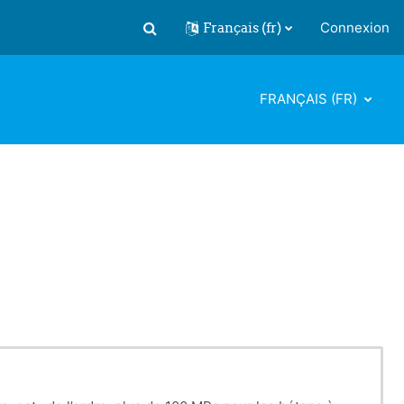
Français ‎(fr)‎
Connexion
Activer/désactiver la saisie de recherch
FRANÇAIS ‎(FR)‎