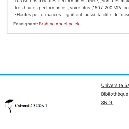
Les Bétons à Hautes Performances (BHP), sont des matér
très hautes performances, voire plus (150 à 200 MPa po
-Hautes performances signifient aussi facilité de mi
-Les BHP ont une porosité extrêmement réduite, plus rés
Enseignant:
Brahma Abdelmalek
Université S
Bibliothèque
SNDL