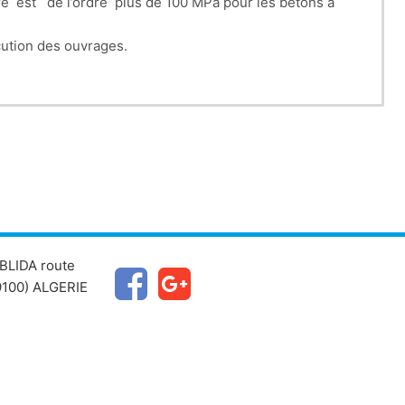
re est de l’ordre plus de 100 MPa pour les bétons à
ution des ouvrages.
 une durabilité accrue.
BLIDA route
100) ALGERIE