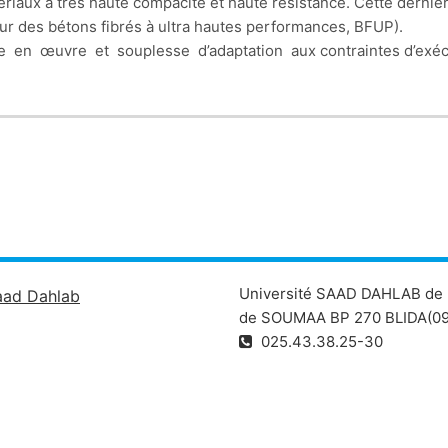
iaux à très haute compacité et haute résistance. Cette derniè
ur des bétons fibrés à ultra hautes performances, BFUP).
se en œuvre et souplesse d’adaptation aux contraintes d’exéc
istants aux agents agressifs et, de façon générale, présentent
Université SAAD DAHLAB de 
aad Dahlab
de SOUMAA BP 270 BLIDA(09
025.43.38.25-30