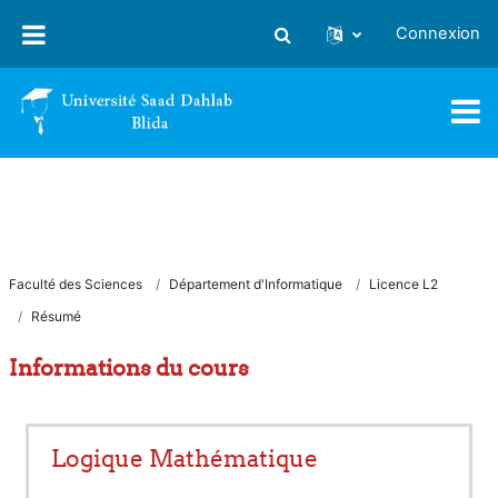
Passer au contenu principal
Connexion
Activer/désactiver la saisie
Faculté des Sciences
Département d'Informatique
Licence L2
Résumé
Informations du cours
Logique Mathématique