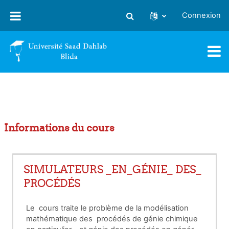
Passer au contenu principal
Connexion
Activer/désactiver la saisie
Informations du cours
SIMULATEURS _EN_GÉNIE_ DES_
PROCÉDÉS
Le cours traite le problème de la modélisation
mathématique des procédés de génie chimique