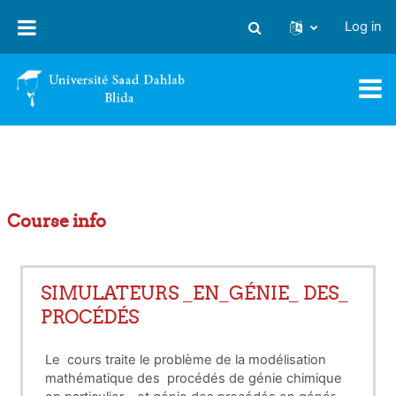
Skip to main content
Log in
Toggle search input
Course info
SIMULATEURS _EN_GÉNIE_ DES_
PROCÉDÉS
Le cours traite le problème de la modélisation
mathématique des procédés de génie chimique