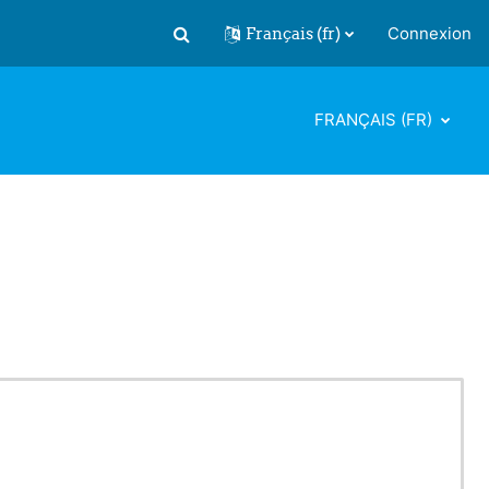
Français ‎(fr)‎
Connexion
Activer/désactiver la saisie de recherch
FRANÇAIS ‎(FR)‎