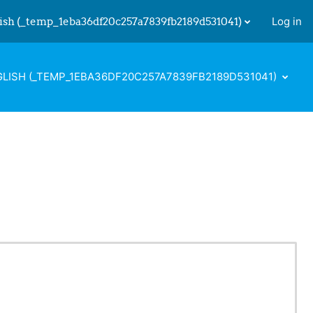
ish ‎(_temp_1eba36df20c257a7839fb2189d531041)‎
Log in
 input
LISH ‎(_TEMP_1EBA36DF20C257A7839FB2189D531041)‎