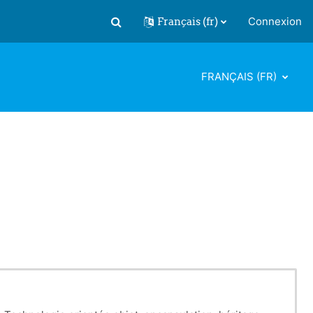
Français ‎(fr)‎
Connexion
Activer/désactiver la saisie de recherch
FRANÇAIS ‎(FR)‎