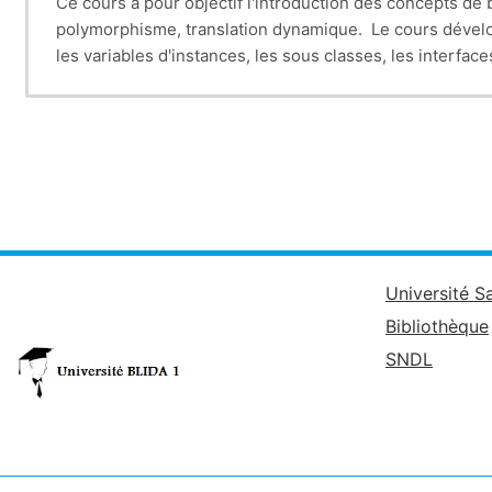
Ce cours a pour objectif l'introduction des concepts de 
polymorphisme, translation dynamique. Le cours développ
les variables d'instances, les sous classes, les interfaces
classes abstraites.
L'étudiant est censé avoir acquit pendant le module le
1-
L'essence de la programmation objet en java
2-
Lire et comprendre des programmes en java
3-
Ecrire la solution d'un problème en java
4-
Ecrire des applications sophistiquées (utilisatio
Université S
Bibliothèque
SNDL