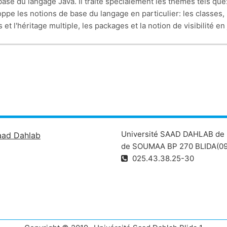
base du langage Java. Il traite spécialement les thèmes tels que
e les notions de base du langage en particulier: les classes, le
 et l'héritage multiple, les packages et la notion de visibilité en
s compétences suivantes:
n de structures de données avancées)
Université SAAD DAHLAB de 
aad Dahlab
de SOUMAA BP 270 BLIDA(09
025.43.38.25-30