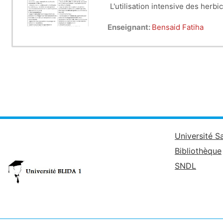
L'utilisation intensive des her
L'existence de mécanismes de ré
Enseignant:
Bensaid Fatiha
particulier. Ces cultures toléra
du désherbage et une réduction 
Université S
Bibliothèque
SNDL