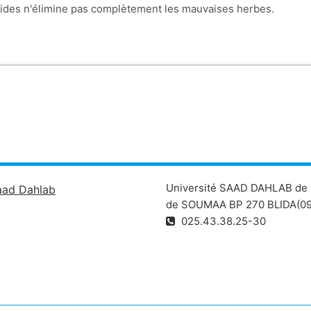
bicides n'élimine pas complètement les mauvaises herbes.
sistance aux herbicides a été mise à profit pour générer des va
ntes à un herbicide ont été largement adoptées par les agricult
du temps de travail pour cette opération
Université SAAD DAHLAB de 
aad Dahlab
de SOUMAA BP 270 BLIDA(09
025.43.38.25-30