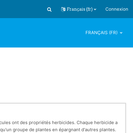
Français ‎(fr)‎
Connexion
Activer/désactiver la saisie de recherch
FRANÇAIS ‎(FR)‎
écules ont des propriétés herbicides. Chaque herbicide a
t qu'un groupe de plantes en épargnant d'autres plantes.