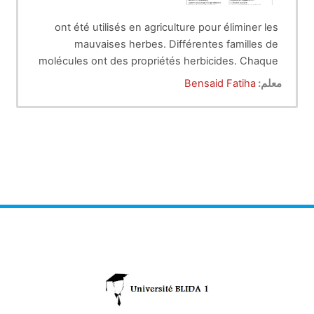
ont été utilisés en agriculture pour éliminer les
mauvaises herbes. Différentes familles de
molécules ont des propriétés herbicides. Chaque
herbicide a un
L'existence de mécanismes de résistance aux
spectre
d’action particulier: certains
معلم:
Bensaid Fatiha
herbicides a été mise à profit pour générer des
herbicides sont relativement
spécifiques
, et
n'affectent qu'un groupe de plantes en épargnant
variétés de plantes cultivées qui tolèrent un
herbicide particulier. Ces cultures tolérantes à un
d'autres plantes. L'utilisation intensive des
herbicide ont été largement adoptées par les
herbicides n'élimine pas complètement les
agriculteurs car elles permettaient notamment
mauvaises herbes.
une simplification du désherbage et une
réduction du temps de travail pour cette
opération