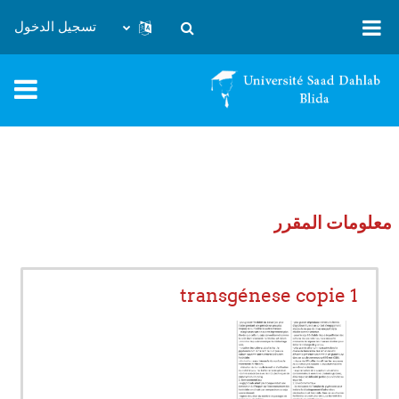
خطى إلى المحتوى الرئيسي
تسجيل الدخول
تبديل إدخال البحث
معلومات المقرر
transgénese copie 1