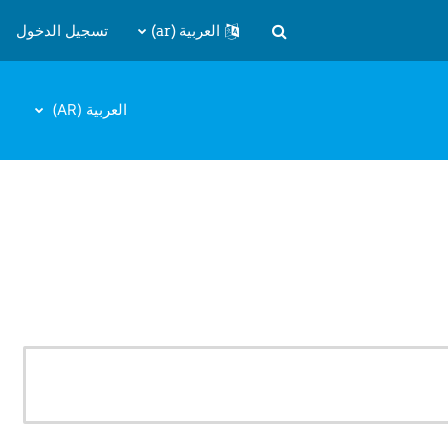
العربية ‎(ar)‎
تسجيل الدخول
تبديل إدخال البحث
العربية ‎(AR)‎