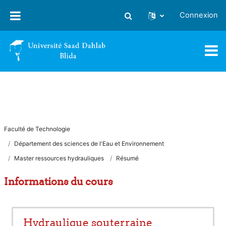
Passer au contenu principal
Connexion
Activer/désactiver la saisie
Faculté de Technologie
Département des sciences de l'Eau et Environnement
Master ressources hydrauliques
Résumé
Informations du cours
Hydraulique souterraine