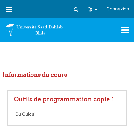
Passer au contenu principal
Connexion
Activer/désactiver la saisie
Informations du cours
Outils de programmation copie 1
OuiOuioui