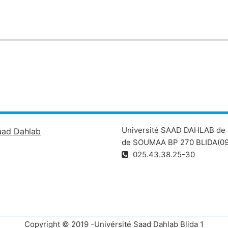
 moins complexes et peuvent influencer directement ou indirect
re est d’identifier l’impact des différentes espèces de plantes 
ur les préférences des ravageurs et de leurs ennemis naturels
urs par leurs ennemis naturels.
Université SAAD DAHLAB de 
aad Dahlab
de SOUMAA BP 270 BLIDA(09
025.43.38.25-30
Copyright © 2019 -Univérsité Saad Dahlab Blida 1