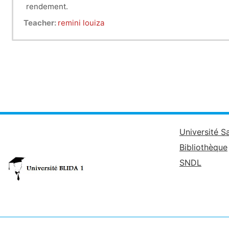
rendement.
Les plantes sont la base de réseaux trophiques plus ou
Teacher:
remini louiza
niveaux trophiques supérieurs. L’objectif de cette matiè
ennemis naturels, l’impact de l’environnement proche s
paysage sur la
régulation
des populations de bioagresse
Université S
Bibliothèque
SNDL