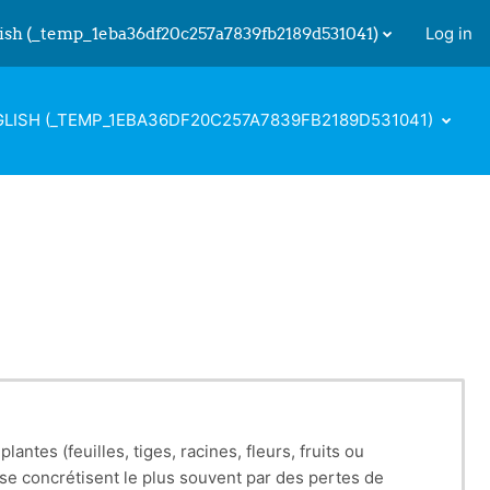
ish ‎(_temp_1eba36df20c257a7839fb2189d531041)‎
Log in
 input
LISH ‎(_TEMP_1EBA36DF20C257A7839FB2189D531041)‎
tes (feuilles, tiges, racines, fleurs, fruits ou
se concrétisent le plus souvent par des pertes de