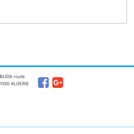
ement les interactions entre les organismes des
sur les performances des bioagresseurs et de leurs
, et par conséquent l’impact des aménagements du
BLIDA route
100) ALGERIE