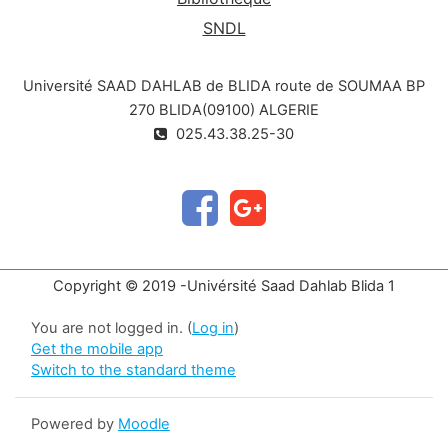
conséquences sur l’environnement et Que
SNDL
peut-on faire en tant que citoyen?
Université SAAD DAHLAB de BLIDA route de SOUMAA BP
270 BLIDA(09100) ALGERIE
025.43.38.25-30
Copyright © 2019 -Univérsité Saad Dahlab Blida 1
You are not logged in. (
Log in
)
Get the mobile app
Switch to the standard theme
Powered by
Moodle