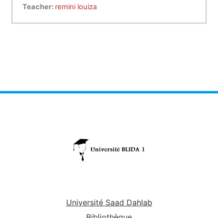
agents chimiques, physiques ou
Teacher:
remini louiza
biologiques. Elle résulte de l’introduction
dans l’atmosphère de substances de nature
à mettre en danger la santé humaine, à
nuire aux ressources biologiques et aux
écosystèmes, à influer sur les
changements climatiques, à détériorer les
biens matériels ou à provoquer des
nuisances olfactives excessives. L’étudiant
doit acquérir des informations sur les
polluants et leurs principales sources ainsi
que leurs impacts sur l’environnement, l’eau
et le sol.
La partie TD :
Une présentation personnelle ou un débat
est demandé aux étudiants par des thèmes
proposés. Traitant la responsabilité de la
pollution de l’air, son évolution ces 20
Université Saad Dahlab
dernières années. Quelles sont les
Bibliothèque