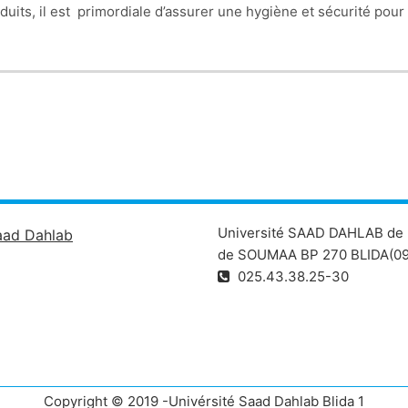
uits, il est primordiale d’assurer une hygiène et sécurité pour l
un danger pour l’homme et son environnement. Les choix de la
respect du calendrier des traitements pré-établis par les instanc
Université SAAD DAHLAB de 
aad Dahlab
de SOUMAA BP 270 BLIDA(09
025.43.38.25-30
Copyright © 2019 -Univérsité Saad Dahlab Blida 1