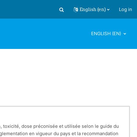
English ‎(en)‎
Log in
Toggle search input
ENGLISH ‎(EN)‎
, toxicité, dose préconisée et utilisée selon le guide du
la réglementation en vigueur du pays et la recommandation