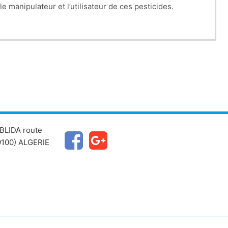
e manipulateur et l’utilisateur de ces pesticides.
 molécule ainsi que les recommandations du fabricant
es du ministère de l’agriculture doit faire partie
BLIDA route
100) ALGERIE