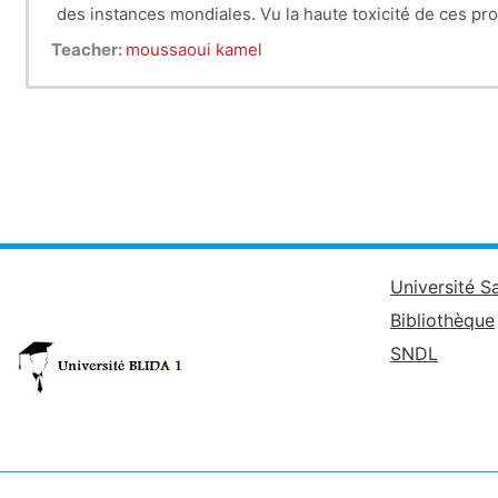
des instances mondiales. Vu la haute toxicité de ces prod
Les produits phytosanitaires de synthèse représentent 
Teacher:
moussaoui kamel
(dose, stade de traitement, délais avant récolte…) et le 
intégrante du processus de lutte (préventif ou curatifs)
Université S
Bibliothèque
SNDL