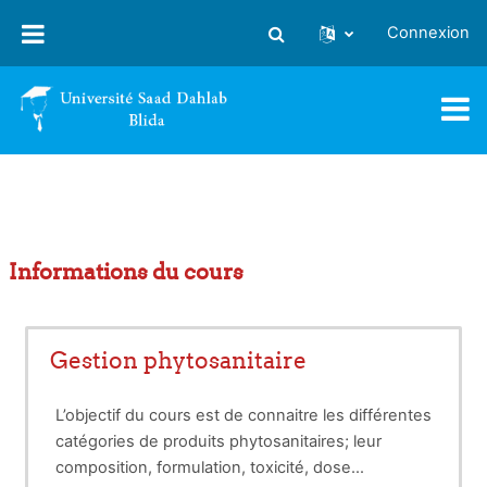
Passer au contenu principal
Connexion
Activer/désactiver la saisie
Informations du cours
Gestion phytosanitaire
L’objectif du cours est de connaitre les différentes
catégories de produits phytosanitaires; leur
composition, formulation, toxicité, dose